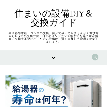
Skip to content
住まいの設備DIY＆
交換ガイド
給湯器や水栓、コンロの交換、自分でやってみませんか？選び方
からDIYでの交換方法、日々のメンテナンス術までを専門家が指
南。交換で不要になった古い設備は、賢く売却して費用を節約し
ましょう。