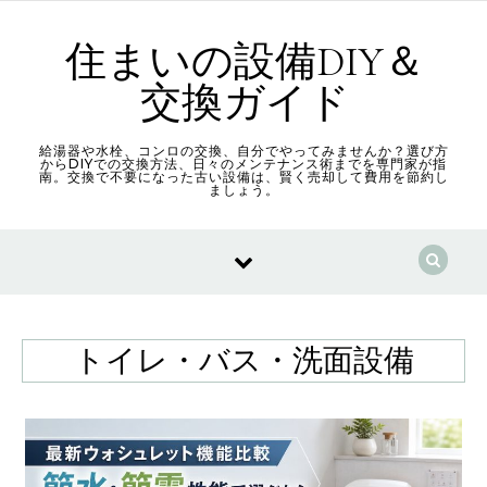
Skip to content
住まいの設備DIY＆
交換ガイド
給湯器や水栓、コンロの交換、自分でやってみませんか？選び方
からDIYでの交換方法、日々のメンテナンス術までを専門家が指
南。交換で不要になった古い設備は、賢く売却して費用を節約し
ましょう。
トイレ・バス・洗面設備